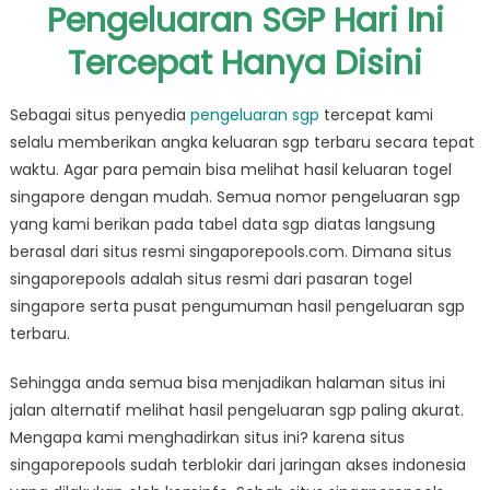
Pengeluaran SGP Hari Ini
Tercepat Hanya Disini
Sebagai situs penyedia
pengeluaran sgp
tercepat kami
selalu memberikan angka keluaran sgp terbaru secara tepat
waktu. Agar para pemain bisa melihat hasil keluaran togel
singapore dengan mudah. Semua nomor pengeluaran sgp
yang kami berikan pada tabel data sgp diatas langsung
berasal dari situs resmi singaporepools.com. Dimana situs
singaporepools adalah situs resmi dari pasaran togel
singapore serta pusat pengumuman hasil pengeluaran sgp
terbaru.
Sehingga anda semua bisa menjadikan halaman situs ini
jalan alternatif melihat hasil pengeluaran sgp paling akurat.
Mengapa kami menghadirkan situs ini? karena situs
singaporepools sudah terblokir dari jaringan akses indonesia