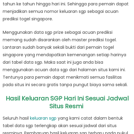
tahun ke tahun hingga hari ini. Sehingga para pemain dapat
menjadikan semua nomor keluaran sgp sebagai acuan
prediksi togel singapore.
Menggunakan data sgp prize sebagai acuan prediksi
memang sudah disarankan oleh master prediksi togel.
Lantaran sudah banyak sekali bukti dari pemain togel
singapore yang mendapatkan kemenangan setiap harinya
dari tabel data sgp. Maka saat ini juga anda bisa
menggunakan acuan data sgp dari halaman situs kami ini.
Tentunya para pemain dapat menikmati semua fasilitas
pada situs ini secara gratis tanpa pungut biaya sama sekali.
Hasil Keluaran SGP Hari Ini Sesuai Jadwal
Situs Resmi
Seluruh hasil
keluaran sgp
yang kami catat dalam bentuk
tabel data sgp terlengkap akan sesuai jadwal dari situs
resminya. Pembaruan hasil keluaran sgp terbaru pada pukul